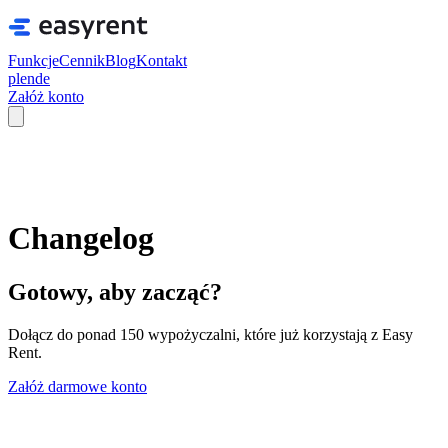
Funkcje
Cennik
Blog
Kontakt
pl
en
de
Załóż konto
Changelog
Gotowy, aby zacząć?
Dołącz do ponad 150 wypożyczalni, które już korzystają z Easy
Rent.
Załóż darmowe konto